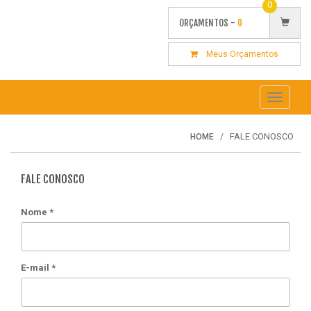
0
ORÇAMENTOS -
0
Meus Orçamentos
Toggle
navigati
FALE CONOSCO
HOME
FALE CONOSCO
Nome
*
E-mail
*