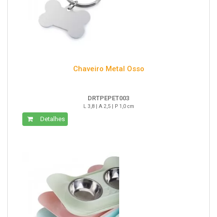
Chaveiro Metal Osso
DRTPEPET003
L 3,8 | A 2,5 | P 1,0 cm
Detalhes