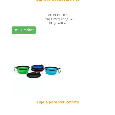
DRTPEPET011
L 7,8 | A 25,7 | P 23,5 cm
139 g | 420 ml
Detalhes
Tigela para Pet Retrátil