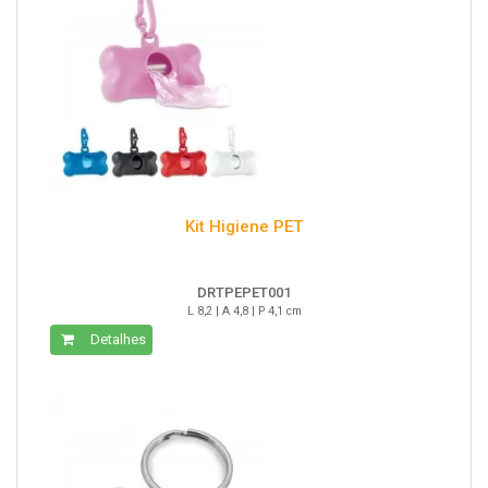
Kit Higiene PET
DRTPEPET001
L 8,2 | A 4,8 | P 4,1 cm
Detalhes