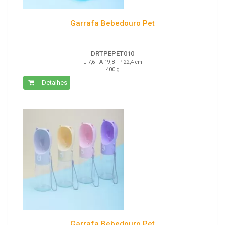
Garrafa Bebedouro Pet
DRTPEPET010
L 7,6 | A 19,8 | P 22,4 cm
400 g
Detalhes
Garrafa Bebedouro Pet