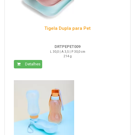
Tigela Dupla para Pet
DRTPEPET009
L 30,0 | A 3,5 | P 30,0 cm
214 g
Detalhes