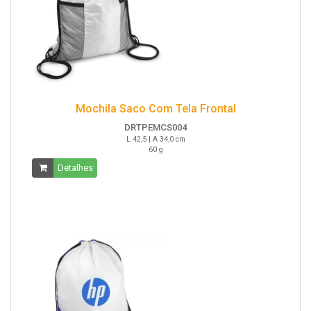
Mochila Saco Com Tela Frontal
DRTPEMCS004
L 42,5 | A 34,0 cm
60 g
Detalhes