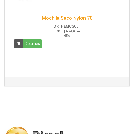
Mochila Saco Nylon 70
DRTPEMCS001
L 32,0 | A 44,0 cm
65 g
Detalhes