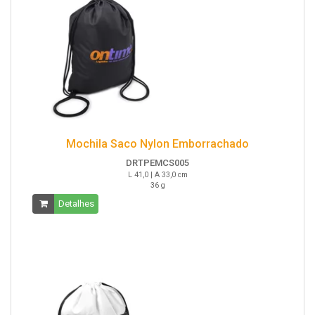
Mochila Saco Nylon Emborrachado
DRTPEMCS005
L 41,0 | A 33,0 cm
36 g
Detalhes