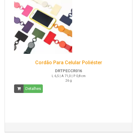
Cordão Para Celular Poliéster
DRTPECCR016
L 6,5 | A 71,0 | P 0,8 cm
26 g
Detalhes