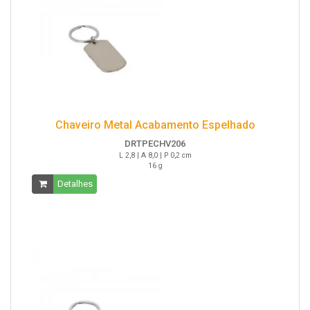
Chaveiro Metal Acabamento Espelhado
DRTPECHV206
L 2,8 | A 8,0 | P 0,2 cm
16 g
Detalhes