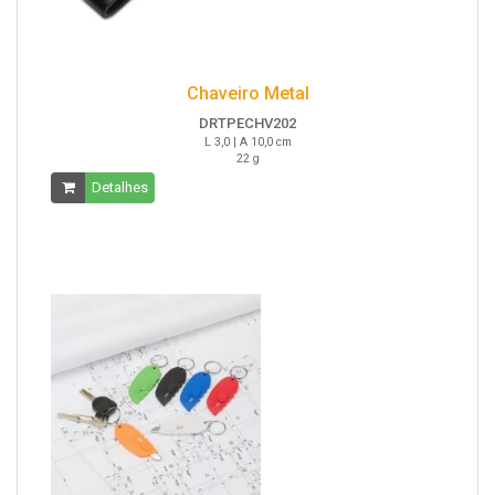
Chaveiro Metal
DRTPECHV202
L 3,0 | A 10,0 cm
22 g
Detalhes