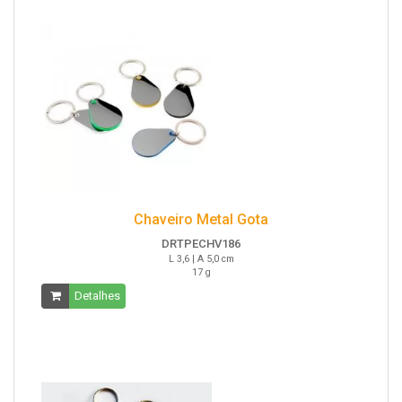
Chaveiro Metal Gota
DRTPECHV186
L 3,6 | A 5,0 cm
17 g
Detalhes