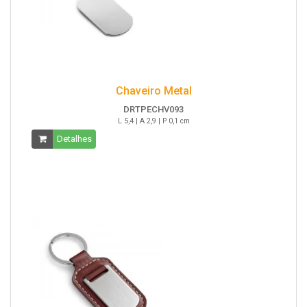
Chaveiro Metal
DRTPECHV093
L 5,4 | A 2,9 | P 0,1 cm
Detalhes