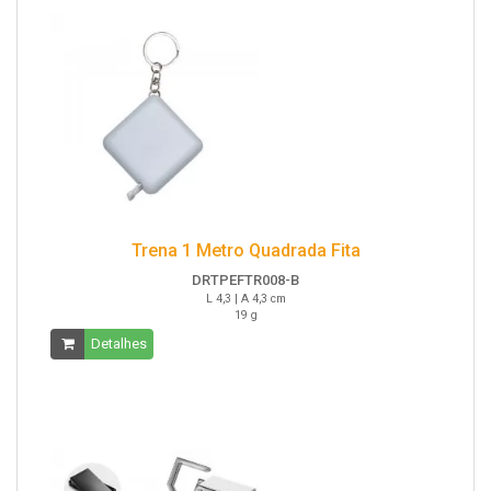
Trena 1 Metro Quadrada Fita
DRTPEFTR008-B
L 4,3 | A 4,3 cm
19 g
Detalhes