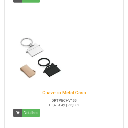
Chaveiro Metal Casa
DRTPECHV155
L 3,6 | A 4,9 | P 0,3 cm
Detalhes