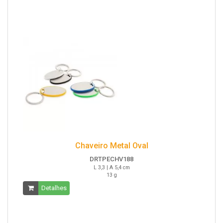
Chaveiro Metal Oval
DRTPECHV188
L 3,3 | A 5,4 cm
13 g
Detalhes