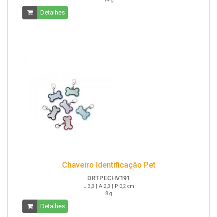
Detalhes
Chaveiro Identificação Pet
DRTPECHV191
L 3,3 | A 2,3 | P 0,2 cm
8 g
Detalhes