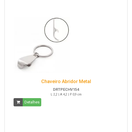
Chaveiro Abridor Metal
DRTPECHV154
L 2,2 | A 4,2 | P 0,9 cm
Detalhes