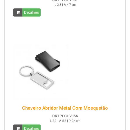
L 2,8 | A 4,7 cm
Detalhes
Chaveiro Abridor Metal Com Mosquetão
DRTPECHV156
L 2,9 | A 5,2 | P 0,4 cm
Detalhes