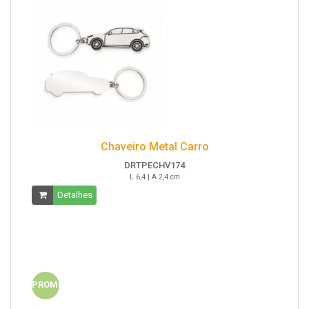
Chaveiro Metal Carro
DRTPECHV174
L 6,4 | A 2,4 cm
Detalhes
PROMO