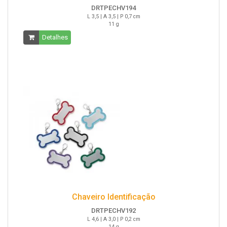
DRTPECHV194
L 3,5 | A 3,5 | P 0,7 cm
11 g
Detalhes
Chaveiro Identificação
DRTPECHV192
L 4,6 | A 3,0 | P 0,2 cm
14 g