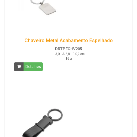
Chaveiro Metal Acabamento Espelhado
DRTPECHV205
L 3,0 | A 6,8 | P 0,2 cm
16 g
Detalhes