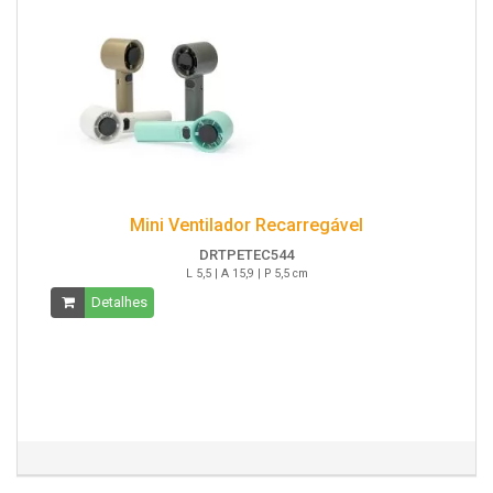
Mini Ventilador Recarregável
DRTPETEC544
L 5,5 | A 15,9 | P 5,5 cm
Detalhes