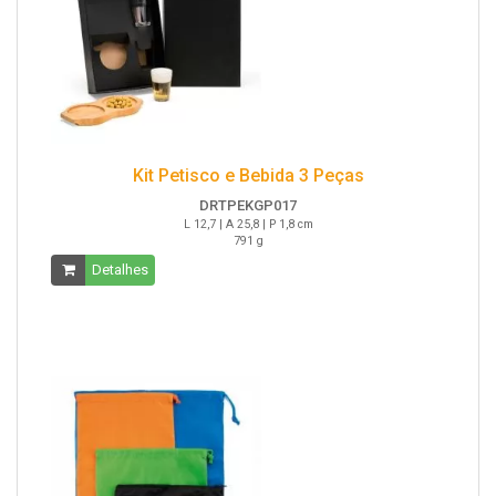
Kit Petisco e Bebida 3 Peças
DRTPEKGP017
L 12,7 | A 25,8 | P 1,8 cm
791 g
Detalhes