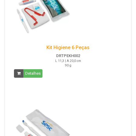
Kit Higiene 6 Peças
DRTPEKH002
L 11,3 | A 20,0 cm
90 g
Detalhes