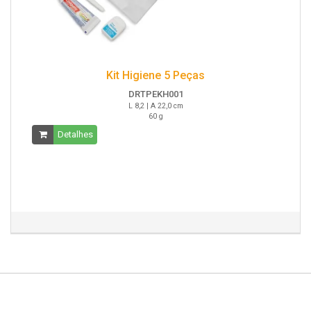
Kit Higiene 5 Peças
DRTPEKH001
L 8,2 | A 22,0 cm
60 g
Detalhes