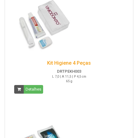
Kit Higiene 4 Peças
DRTPEKH003
L 7,0 | A 11,5 | P 4,5 cm
65 g
Detalhes