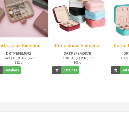
orta Joias Sintético
Porta Joias Sintético
Porta J
DRTPEFEM092
DRTPEFEM087B
DR
L 14,3 | A 5,8 | P 20,4 cm
L 10,0 | A 5,2 | P 10,0 cm
L 9,5 
382 g
103 g
Detalhes
Detalhes
Deta