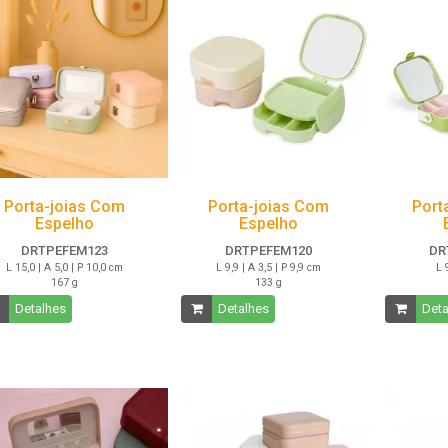
Porta-joias Com
Porta-joias Com
Port
Espelho
Espelho
DRTPEFEM123
DRTPEFEM120
DR
L 15,0 | A 5,0 | P 10,0 cm
L 9,9 | A 3,5 | P 9,9 cm
L 
167 g
133 g
Detalhes
Detalhes
Deta