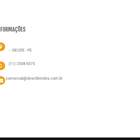
NFORMAÇÕES
- - RECIFE - PE
(11) 2308-5075
comercial@directbrindes.com.br