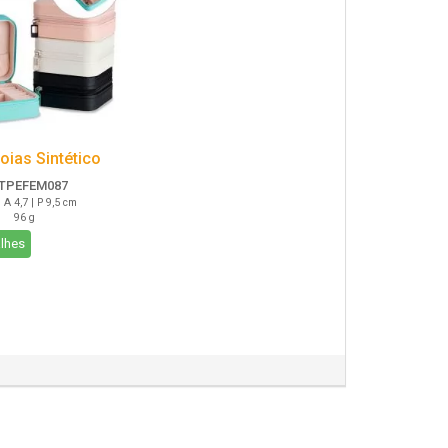
oias Sintético
TPEFEM087
| A 4,7 | P 9,5 cm
96 g
lhes