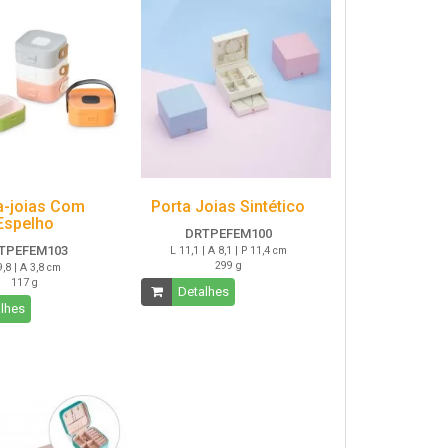
a-joias Com
Porta Joias Sintético
Espelho
DRTPEFEM100
TPEFEM103
L 11,1 | A 8,1 | P 11,4 cm
299 g
9,8 | A 3,8 cm
117 g
Detalhes
lhes