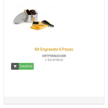
Kit Engraxate 6 Peças
DRTPEMASC005
L 5,6 | A 9,8 cm
Detalhes