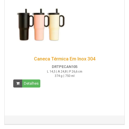
Caneca Térmica Em Inox 304
DRTPECAN105
L 14,5 | A 24,8 | P 26,6 cm
374 g | 750 ml
Detalhes